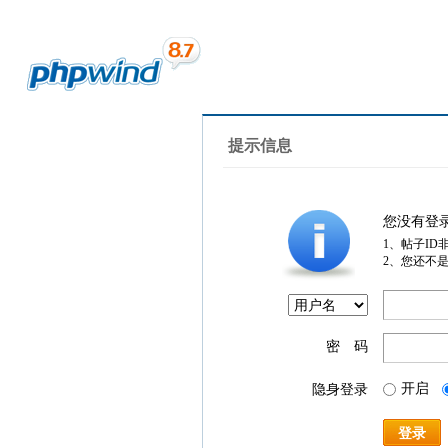
提示信息
您没有登
1、帖子ID
2、您还不
密 码
开启
隐身登录
登录