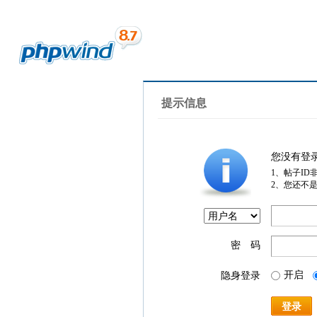
提示信息
您没有登
1、帖子ID
2、您还不
密 码
开启
隐身登录
登录