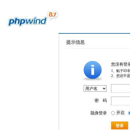
提示信息
您没有登
1、帖子ID
2、您还不
密 码
开启
隐身登录
登录