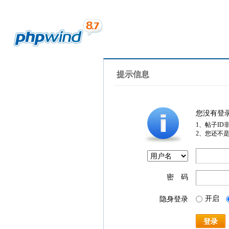
提示信息
您没有登
1、帖子ID
2、您还不
密 码
开启
隐身登录
登录