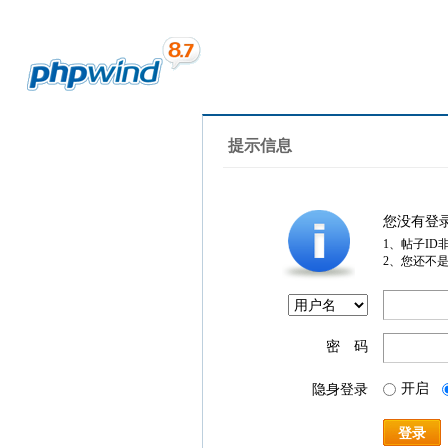
提示信息
您没有登
1、帖子ID
2、您还不
密 码
开启
隐身登录
登录