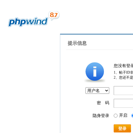
提示信息
您没有登
1、帖子ID
2、您还不
密 码
开启
隐身登录
登录