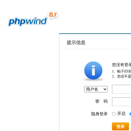
提示信息
您没有登
1、帖子ID
2、您还不
密 码
开启
隐身登录
登录