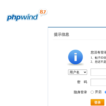
提示信息
您没有登
1、帖子ID
2、您还不
密 码
开启
隐身登录
登录