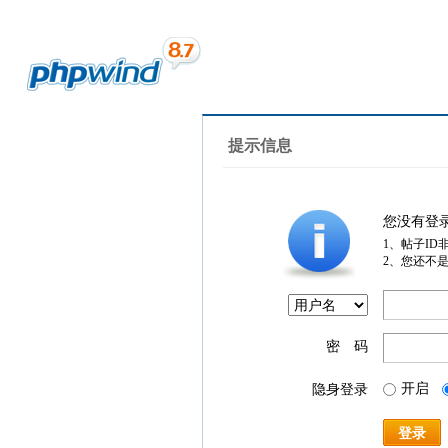
提示信息
您没有登
1、帖子ID
2、您还不
密 码
开启
隐身登录
登录