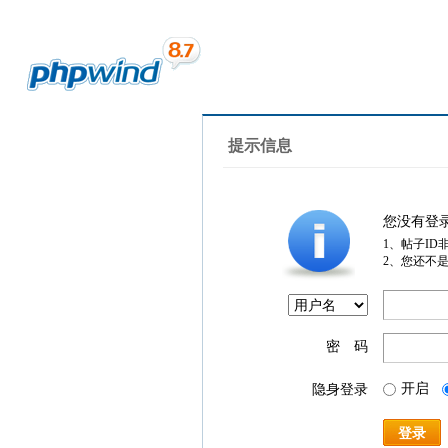
提示信息
您没有登
1、帖子ID
2、您还不
密 码
开启
隐身登录
登录