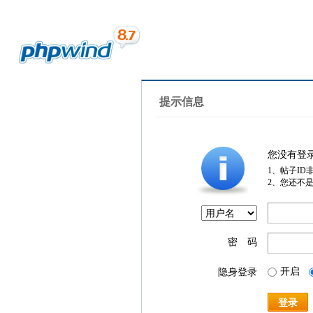
提示信息
您没有登
1、帖子ID
2、您还不
密 码
开启
隐身登录
登录