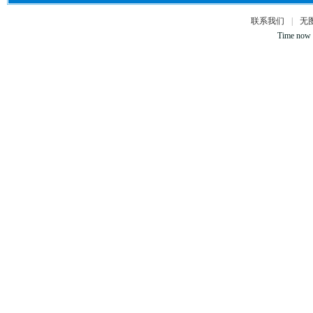
联系我们
|
无
Time now 