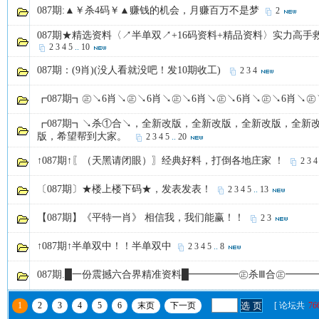
087期:▲￥杀4码￥▲赚钱的机会，月赚百万不是梦
2
087期★精选资料〈↗半单双↗+16码资料+精品资料〉实力高
2
3
4
5
..
10
087期：(9肖)(没人看就没吧！发10期收工)
2
3
4
┏087期┓㊣↘6肖↘㊣↘6肖↘㊣↘6肖↘㊣↘6肖↘㊣↘6肖↘㊣
┏087期┓↘杀①合↘，全新改版，全新改版，全新改版，全新
版，希望帮到大家。
2
3
4
5
..
20
↑087期↑〖（天黑请闭眼）〗经典好料，打倒各地庄家 ！
2
3
4
〔087期〕★楼上楼下码★，发表发表！
2
3
4
5
..
13
【087期】《平特一肖》 相信我，我们能赢！！
2
3
↑087期↑半单双中！！半单双中
2
3
4
5
..
8
087期.█一份震撼六合界精准资料█━━━━━㊣杀Ⅲ合㊣━━━
1
2
3
4
5
6
末页
下一页
选 页
[ 论坛共
76