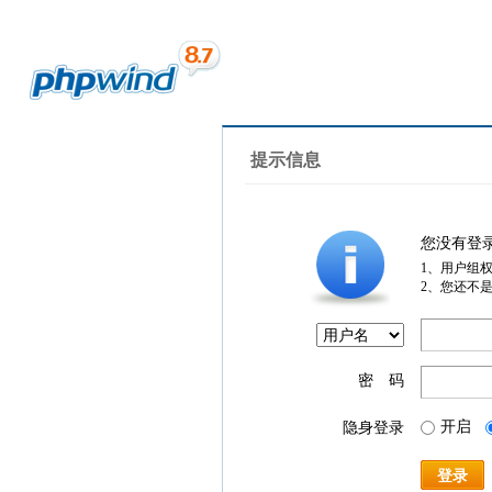
提示信息
您没有登
1、用户组
2、您还不
密 码
开启
隐身登录
登录