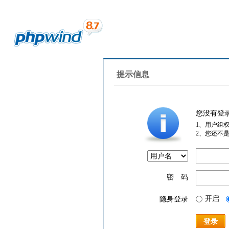
提示信息
您没有登
1、用户组
2、您还不
密 码
开启
隐身登录
登录