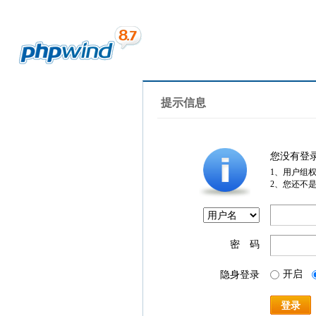
提示信息
您没有登
1、用户组
2、您还不
密 码
开启
隐身登录
登录