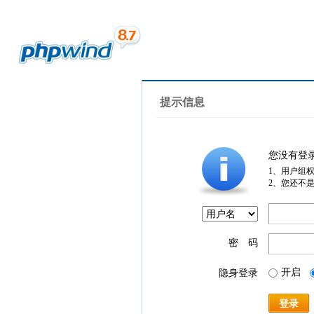
提示信息
您没有登
1、用户组
2、您还不
密 码
开启
隐身登录
登录