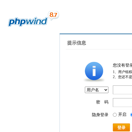
提示信息
您没有登
1、用户组
2、您还不
密 码
开启
隐身登录
登录