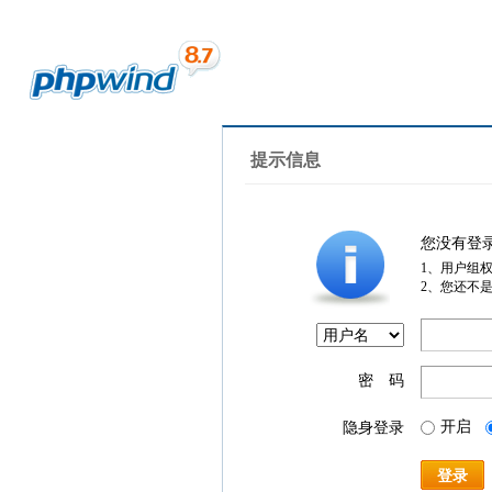
提示信息
您没有登
1、用户组
2、您还不
密 码
开启
隐身登录
登录