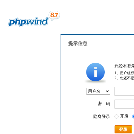
提示信息
您没有登
1、用户组
2、您还不
密 码
开启
隐身登录
登录