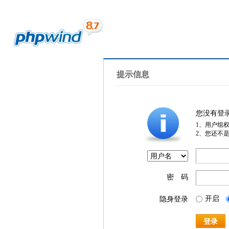
提示信息
您没有登
1、用户组
2、您还不
密 码
开启
隐身登录
登录