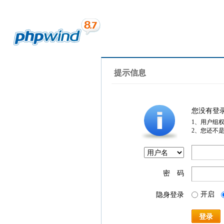
提示信息
您没有登
1、用户组
2、您还不
密 码
开启
隐身登录
登录