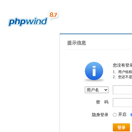
提示信息
您没有登
1、用户组
2、您还不
密 码
开启
隐身登录
登录