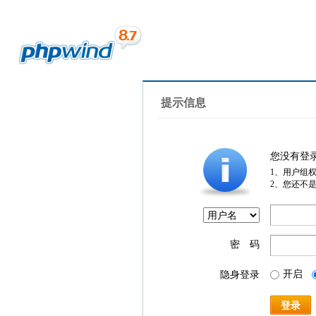
提示信息
您没有登
1、用户组
2、您还不
密 码
开启
隐身登录
登录