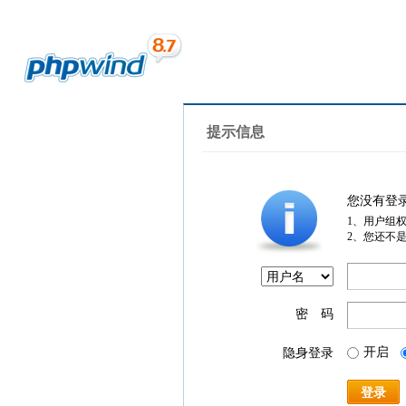
提示信息
您没有登
1、用户组
2、您还不
密 码
开启
隐身登录
登录