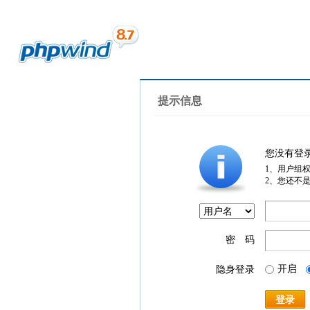
提示信息
您没有登
1、用户组
2、您还不
密 码
开启
隐身登录
登录