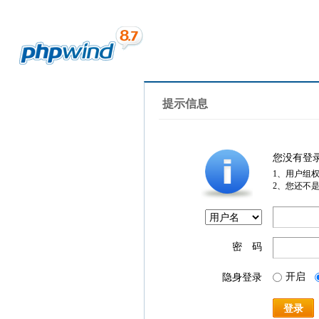
提示信息
您没有登
1、用户组
2、您还不
密 码
开启
隐身登录
登录