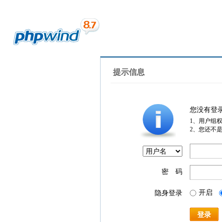
提示信息
您没有登
1、用户组
2、您还不
密 码
开启
隐身登录
登录