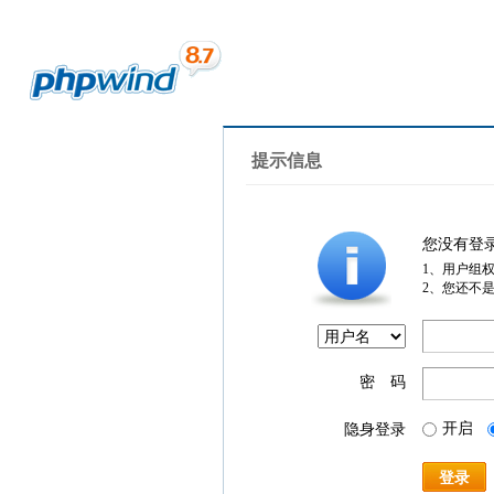
提示信息
您没有登
1、用户组
2、您还不
密 码
开启
隐身登录
登录