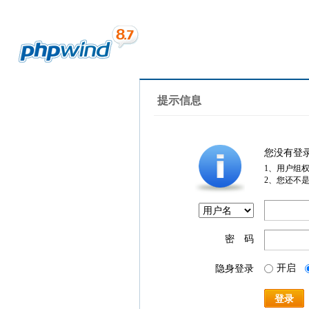
提示信息
您没有登
1、用户组
2、您还不
密 码
开启
隐身登录
登录