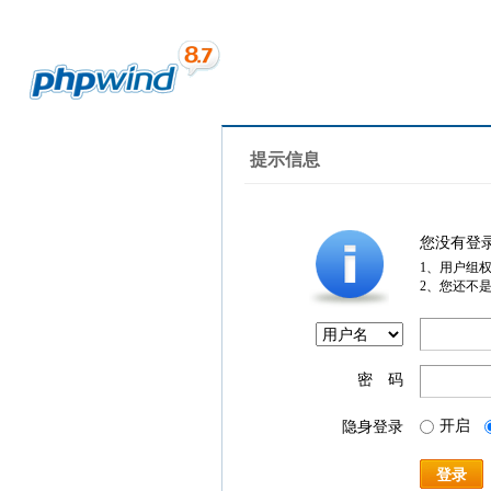
提示信息
您没有登
1、用户组
2、您还不
密 码
开启
隐身登录
登录