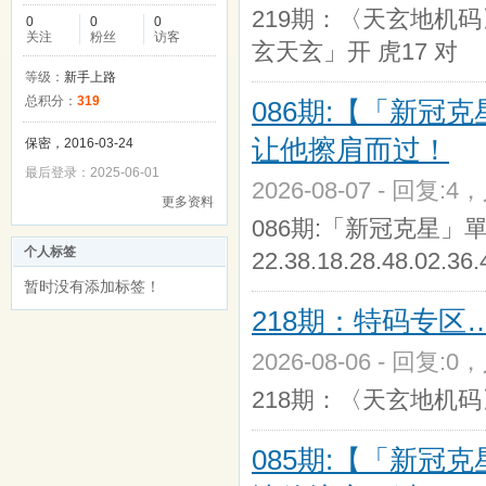
219期：〈天玄地机码
0
0
0
关注
粉丝
访客
玄天玄」开 虎17 对
等级：
新手上路
总积分：
319
086期:【「新冠
让他擦肩而过！
保密，2016-03-24
最后登录：2025-06-01
2026-08-07 - 回复:4
更多资料
086期:「新冠克星」單数 ┗0
个人标签
22.38.18.28.48.02.36.
暂时没有添加标签！
218期：特码专
2026-08-06 - 回复:0
218期：〈天玄地机码
085期:【「新冠