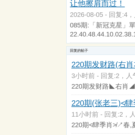
让他擦肩而过！
2026-08-05 - 回复:4
085期:「新冠克星」單数 ┗4
22.40.48.44.10.02.38.
回复的帖子
220期发财路(右肖
3小时前 - 回复:2，人气
220期发财路◣右肖◢
220期(张老三)
11小时前 - 回复:2，人
220期≮肆季肖≯↗春,