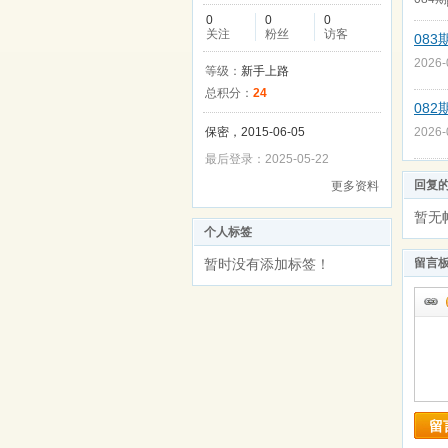
0
0
0
关注
粉丝
访客
08
2026
等级：
新手上路
总积分：
24
08
保密，2015-06-05
2026
最后登录：2025-05-22
回复
更多资料
暂无
个人标签
暂时没有添加标签！
留言
留