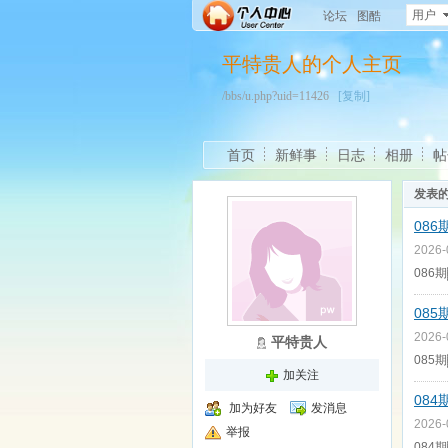
用户
论坛
图酷
平特贵人的个人主页
/bbs/u.php?uid=11426
[复制]
首页
新鲜事
日志
相册
帖
发表
08
2026
086
08
2026
平特贵人
085
加关注
08
加为好友
发消息
2026
举报
084