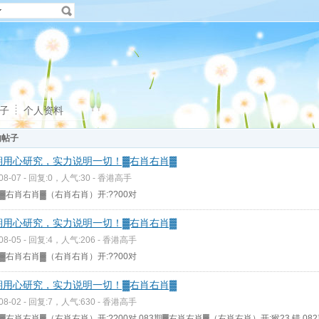
子
个人资料
的帖子
6期用心研究，实力说明一切！▓右肖右肖▓
-08-07 - 回复:0，人气:30 -
香港高手
期▓右肖右肖▓（右肖右肖）开:??00对
5期用心研究，实力说明一切！▓右肖右肖▓
-08-05 - 回复:4，人气:206 -
香港高手
期▓右肖右肖▓（右肖右肖）开:??00对
4期用心研究，实力说明一切！▓右肖右肖▓
-08-02 - 回复:7，人气:630 -
香港高手
期▓右肖右肖▓（右肖右肖）开:??00对 083期▓右肖右肖▓（右肖右肖）开:猴23 错 0