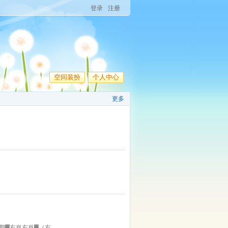
登录
注册
空间装扮
个人中心
更多
82期▓右肖右肖▓（右