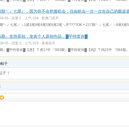
18期↖↙七尾↙，因为你不会把握机会，任由机会一次一次在自己的眼皮
-08-06 - 回复:0，人气:154 -
新澳门高手
8期↖↙七尾↙↘1尾3尾9尾4尾0尾6尾2尾↘开????OK ↖217期↖↙七尾↙↘8尾4尾
85期』支持原创，发表个人原创作品，▓平特壹肖▓
-08-05 - 回复:3，人气:329 -
香港高手
2期』▓平特壹肖▓【虎】 T 虎17中 『083期』▓平特壹肖▓【鸡】 T 鸡22中 『084
的帖子
帖子！
板