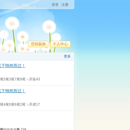
登录
注册
空间装扮
个人中心
更多
底下悄然而过！
6尾5尾3尾7尾9尾↘开鼠43
底下悄然而过！
9尾4尾0尾6尾2尾↘开虎17
期』▓平特壹肖▓【猪