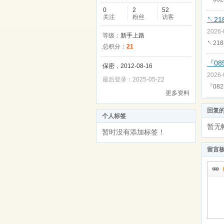
0
2
52
关注
粉丝
访客
↖2
2026
等级：
新手上路
↖21
总积分：
21
『0
保密，2012-08-16
2026
最后登录：2025-05-22
『08
更多资料
回复
个人标签
暂无
暂时没有添加标签！
留言