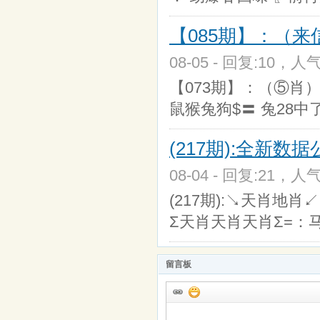
【085期】：（来
08-05 - 回复:10，人气
【073期】：（⑤肖）
鼠猴兔狗$〓 兔28中
(217期):全新数
08-04 - 回复:21，人气
(217期):↘天肖地肖↙Σ
Σ天肖天肖天肖Σ=：马37
留言板