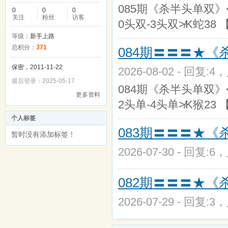
085期《杀半头单双》≮
0
0
0
关注
粉丝
访客
0头双-3头双≯K蛇38 
等级：
新手上路
总积分：
371
084期〓〓〓★
保密，2011-11-22
2026-08-02 - 回复:4
最后登录：2025-05-17
084期《杀半头单双》≮
更多资料
2头单-4头单≯K猴23 
个人标签
083期〓〓〓★
暂时没有添加标签！
2026-07-30 - 回复:6
082期〓〓〓★
2026-07-29 - 回复:3