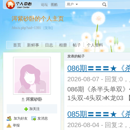
用户
论坛
图酷
洱紫砂卧的个人主页
/bbs/u.php?uid=1391
[复制]
首页
新鲜事
日志
相册
帖子
个人资料
发表的帖子
086期〓〓〓★
2026-08-07 - 回复:0
086期《杀半头单双》≮
1头双-4头双≯K龙03 
洱紫砂卧
加关注
085期〓〓〓★
加为好友
发消息
2026-08-04 - 回复:2
举报