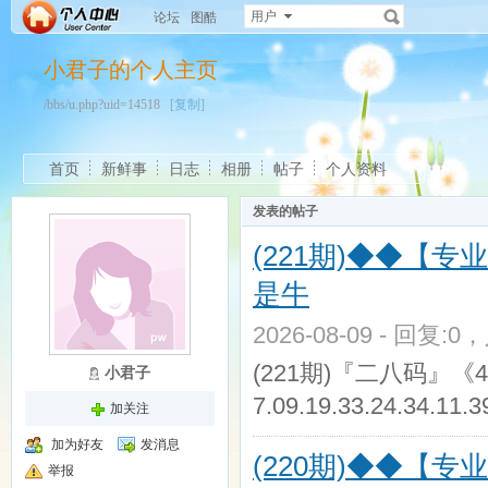
用户
论坛
图酷
小君子的个人主页
/bbs/u.php?uid=14518
[复制]
首页
新鲜事
日志
相册
帖子
个人资料
发表的帖子
(221期)◆◆【
是牛
2026-08-09 - 回复:0
(221期)『二八码』《47.18.4
小君子
7.09.19.33.24.34.11.3
加关注
加为好友
发消息
(220期)◆◆【
举报