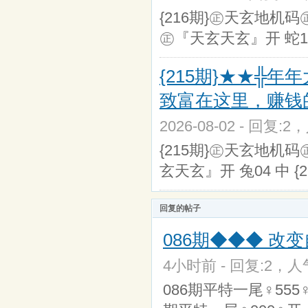
{216期}㊣天玄地机码㊣
㊣『天玄天玄』开 蛇14 
{215期}★★╬
致富在这里，赚钱
2026-08-02 - 回复:2
{215期}㊣天玄地机码
玄天玄』开 兔04 中 {
回复的帖子
086期◆◆◆ 改
4小时前 - 回复:2，人气
086期平特一尾♀555♀