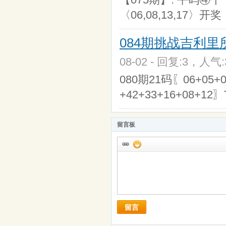
〈06,08,13,17〉开奖
084期挑战吉利里
08-02 - 回复:3，人气:
080期21码〖06+05+07
+42+33+16+08+12〗
留言板
留言