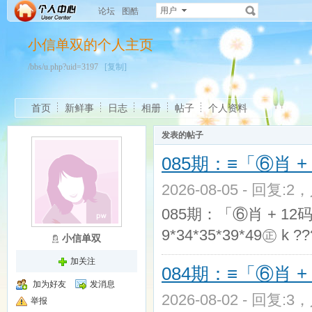
用户
论坛
图酷
小信单双的个人主页
/bbs/u.php?uid=3197
[复制]
首页
新鲜事
日志
相册
帖子
个人资料
发表的帖子
085期：≡「⑥肖 
2026-08-05 - 回复:2
085期：「⑥肖 + 12码」
9*34*35*39*49㊣ k 
小信单双
加关注
084期：≡「⑥肖 
加为好友
发消息
2026-08-02 - 回复:3
举报