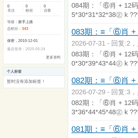
084期：「⑥肖 + 12码」
0
0
0
关注
粉丝
访客
5*30*31*32*38㊣ k 
等级：
新手上路
总积分：
343
083期：≡「⑥肖 
保密，2010-12-01
2026-07-31 - 回复:2
最后登录：2025-05-24
083期：「⑥肖 + 12码」
更多资料
0*30*39*43*44㊣ k 
个人标签
082期：≡「⑥肖 
暂时没有添加标签！
2026-07-29 - 回复:3
082期：「⑥肖 + 12码」
3*36*44*45*48㊣ k 
081期：≡「⑥肖 