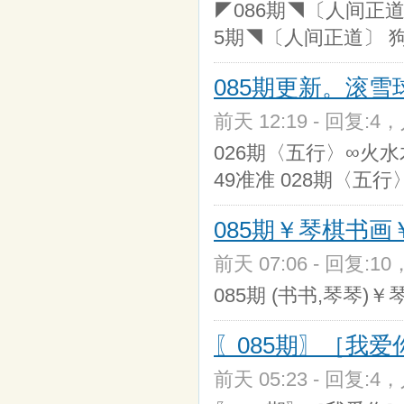
◤086期◥〔人间正道〕
5期◥〔人间正道〕 狗*
085期更新。滚雪球
前天 12:19 - 回复:4，
026期〈五行〉∞火水
49准准 028期〈五
085期￥琴棋书画
前天 07:06 - 回复:10
085期 (书书,琴琴)
〖085期〗［我爱你］〖
前天 05:23 - 回复:4，