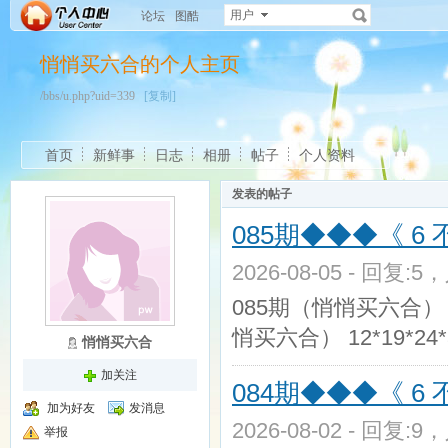
用户
论坛
图酷
悄悄买六合的个人主页
/bbs/u.php?uid=339
[复制]
首页
新鲜事
日志
相册
帖子
个人资料
发表的帖子
085期◆◆◆《 
2026-08-05 - 回复:5
085期（悄悄买六合） 03
悄买六合） 12*19*24*3
悄悄买六合
加关注
084期◆◆◆《 
加为好友
发消息
2026-08-02 - 回复:9
举报