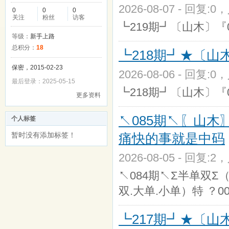
2026-08-07 - 回复:0
0
0
0
关注
粉丝
访客
┗219期┛〔山木〕『08*
等级：
新手上路
总积分：
18
┗218期┛★〔山
保密，2015-02-23
2026-08-06 - 回复:0
最后登录：2025-05-15
┗218期┛〔山木〕『07*
更多资料
↖085期↖〖山
个人标签
暂时没有添加标签！
痛快的事就是中码
2026-08-05 - 回复:2
↖084期↖Σ半单双Σ（
双.大单.小单）特 ？0
┗217期┛★〔山