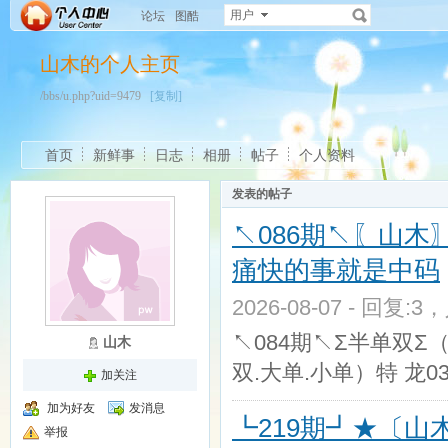
用户
论坛
图酷
山木的个人主页
/bbs/u.php?uid=9479
[复制]
首页
新鲜事
日志
相册
帖子
个人资料
发表的帖子
↖086期↖〖山
痛快的事就是中码
2026-08-07 - 回复:3
↖084期↖Σ半单双Σ（
山木
双.大单.小单）特 龙03
加关注
加为好友
发消息
┗219期┛★〔山
举报