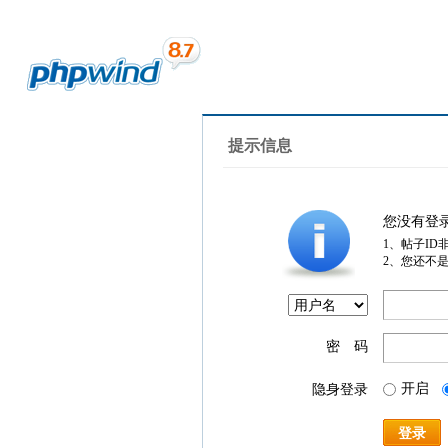
提示信息
您没有登
1、帖子ID
2、您还不
密 码
开启
隐身登录
登录