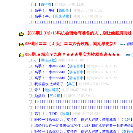
顶:
1
【
值得看
】
时间:08-07 01:12:08
顶:
高手！！牛d
【
霸四哥
】
时间:08-07 01:01:02
顶:
高手！牛d
【
贝壳动物
】
时间:08-07 01:00:59
顶:
1111111111111111111111111111111111111111111111111111111
【086期】3肖+13码机会留给有准备的人，别让他擦肩而过
086期;I〓〓［ 4 头］〓〓六合玫瑰，期期早更新!!
(
回
086期,★精准￥九肖￥★★★用实力铸就奇迹★★★
(
顶:
d
【
黑猫叔叔
】
时间:08-07 16:00:37
顶:
高手！！牛牛ddddd
【
嗨呐百串
】
时间:08-07 16:00:35
顶:
高手！！牛牛ddddd
【
嗨呐百串
】
时间:08-07 16:00:32
顶:
高手！！牛牛ddddd
【
嗨呐百串
】
时间:08-07 16:00:29
顶:
我很喜欢,太精彩了
【
兵三
】
时间:08-07 03:50:54
顶:
晕 !
【
笔尖滑落
】
时间:08-07 03:41:19
顶:
鼎鼎鼎
【
五根烟
】
时间:08-07 03:33:10
顶:
1111111111111111111111111111111111111111111111111111111
顶:
1111111111111111111111111111111111111111111111111111111
顶:
高手！！牛DD
【
玫瑰
】
时间:08-07 01:53:36
顶:
轻轻一顶给你动力，支持你，祝好人好梦，梦想成真!!
【
福娃
顶:
结婚那天你一定要来做我的伴，因为我们承诺过要一起走进婚
顶:
轻轻一顶给你动力，支持你，祝好人好梦，梦想成真!!
【
豸边