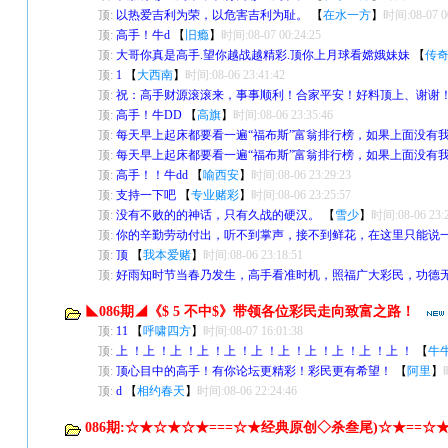
顶:
以热爱吉利为荣，以危害吉利为耻。
【
在水一方
】
时间:08-07 00
顶:
高手！牛d
【
旧瘾
】
时间:08-07 00:24:25
顶:
大哥你真是高手.望你越战越精彩.顶你上月球看嫦娥妹妹
【
传
顶:
1
【
大西南
】
时间:08-06 23:41:42
顶:
祝：高手财源滚滚来，事事顺利！合家平安！好料顶上、谢谢
顶:
高手！牛DD
【
高旗
】
时间:08-06 23:35:46
顶:
每天早上起床都要看一遍“福布斯”富翁排行榜，如果上面没有
顶:
每天早上起床都要看一遍“福布斯”富翁排行榜，如果上面没有
顶:
高手！！牛dd
【
喻西安
】
时间:08-06 23:29:23
顶:
支持一下吧
【
专业赌彩
】
时间:08-06 23:25:57
顶:
没有不败的的神话，只有久战的硬汉。
【
雪少
】
时间:08-06 23:2
顶:
你的辛勤劳动付出，听不到掌声，接不到鲜花，在这里只能说
顶:
顶
【
我本爱赌
】
时间:08-06 23:18:51
顶:
好雨知时节当春乃发生，高手看准时机，照福广大彩民，功德
◣086期◢《$ 5 不中$》带领各位彩民走向致富之路！
顶:
11
【
呼啸四方
】
时间:08-07 16:01:38
顶:
上 ！上 ！上 ！上 ！上 ！上 ！上 ！上 ！上 ！上 ！上 ！
【
牛
顶:
顶心目中的高手！有你论坛更精彩！彩民更有希望！
【
阿里
】
顶:
d
【
相约春天
】
时间:08-06 22:24:46
086期:☆★☆★☆★===☆★经典原创◇杀叁尾)☆★==☆