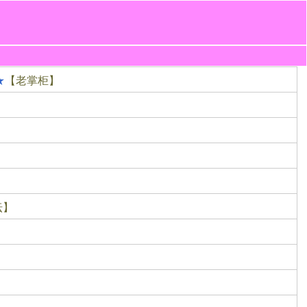
★
【老掌柜】
】
坛】