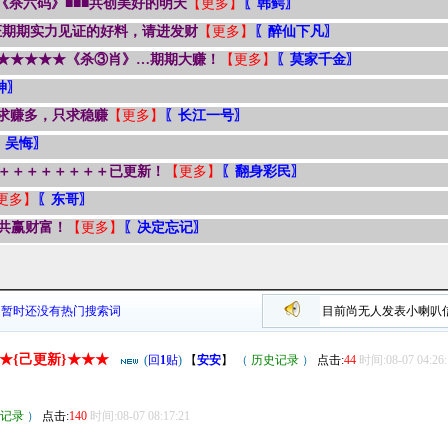
》《杀六码》■■■共创美好的明天
【更多】
〖韩鳄〗
zz保证期期实力见证的好料，请进发财
【更多】
〖醉仙下凡〗
★★★★★★《杀③肖》…期期大赚！
【更多】
〖莫家千金〗
神〗
不求赚多，只求稳赚
【更多】
〖长江一号〗
〖吴悔〗
＋＋＋＋＋＋＋＋＋已更新！
【更多】
〖翻身彩民〗
更多】
〖东哥〗
 共赢财富！
【更多】
〖决定忘记〗
暂时还没有热门搜索词
目前尚无人发表小喇叭
★{己更新}★★★
(
回
1
贴
)
【
安安
】
（
历史记录
）
点击:
44
时间:08-07 04:26:
记录
）
点击:
140
时间:08-07 08:17:21