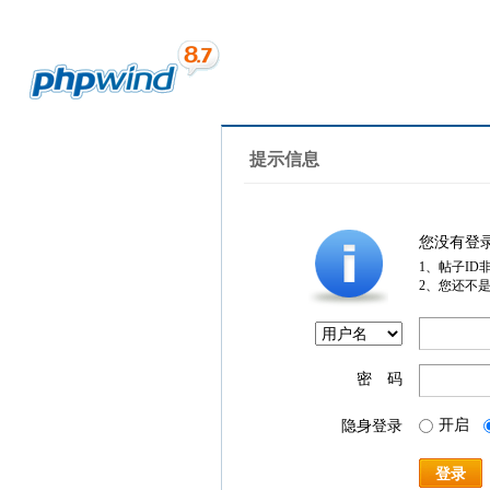
提示信息
您没有登
1、帖子ID
2、您还不
密 码
开启
隐身登录
登录