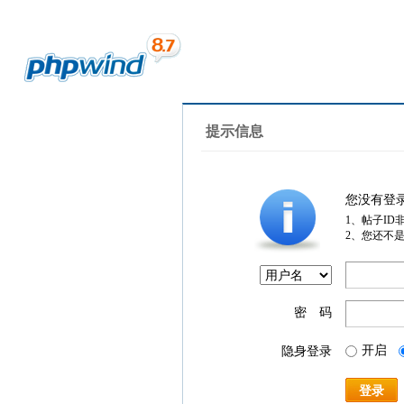
提示信息
您没有登
1、帖子ID
2、您还不
密 码
开启
隐身登录
登录