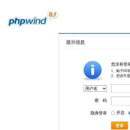
提示信息
您没有登
1、帖子ID
2、您还不
密 码
开启
隐身登录
登录