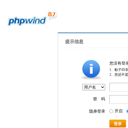
提示信息
您没有登
1、帖子ID
2、您还不
密 码
开启
隐身登录
登录