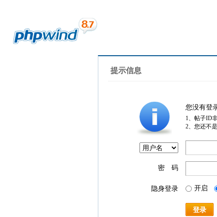
提示信息
您没有登
1、帖子ID
2、您还不
密 码
开启
隐身登录
登录