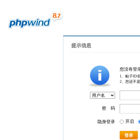
提示信息
您没有登
1、帖子ID
2、您还不
密 码
开启
隐身登录
登录