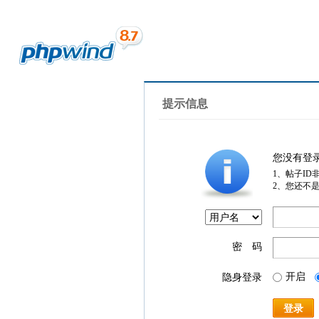
提示信息
您没有登
1、帖子ID
2、您还不
密 码
开启
隐身登录
登录