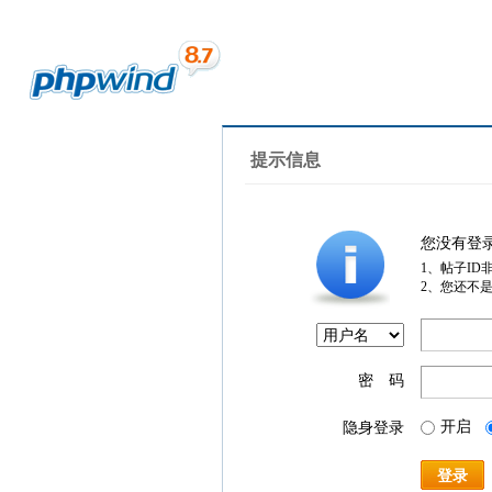
提示信息
您没有登
1、帖子ID
2、您还不
密 码
开启
隐身登录
登录